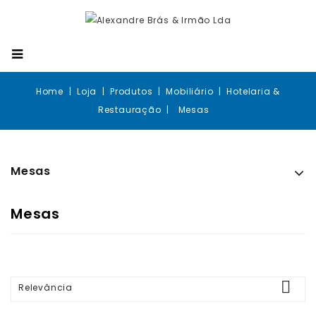
Home
Loja
Produtos
Mobiliário
Hotelaria &
Restauração
Mesas
Mesas
Mesas

Relevância