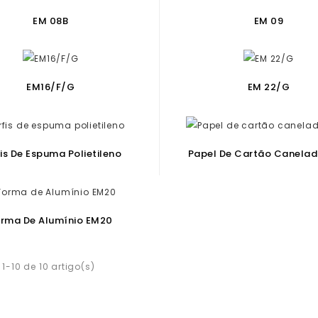
EM 08B
EM 09
EM16/F/G
EM 22/G
fis De Espuma Polietileno
Papel De Cartão Canelado
rma De Alumínio EM20
 1-10 de 10 artigo(s)